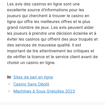
Les avis des casinos en ligne sont une
excellente source d’informations pour les
joueurs qui cherchent à trouver le casino en
ligne qui offre les meilleures offres et le plus
grand nombre de jeux. Les avis peuvent aider
les joueurs à prendre une décision éclairée et à
éviter les casinos qui offrent des jeux truqués et
des services de mauvaise qualité. Il est
important de lire attentivement les critiques et
de vérifier la licence et le service client avant de
choisir un casino en ligne.
Catégories
Sites de pari en ligne
Casino Sans Dépôt
Machines à Sous Gratuites 2023