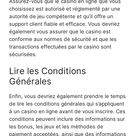
Assurez-vous que le casino en ligne que vous
choisissez est autorisé et réglementé par une
autorité de jeu compétente et qu’il offre un
support client fiable et efficace. Vous devriez
également vous assurer que le casino est
conforme aux normes de sécurité et que les
transactions effectuées par le casino sont
sécurisées.
Lire les Conditions
Générales
Enfin, vous devriez également prendre le temps
de lire les conditions générales qui s’appliquent
à un casino en ligne avant de vous inscrire. Ces
conditions peuvent inclure des informations sur
les bonus, les jeux et les méthodes de
paiement acceptées, ainsi que des informations