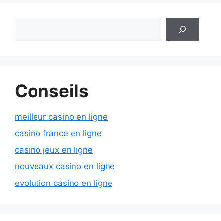
Rechercher
Conseils
meilleur casino en ligne
casino france en ligne
casino jeux en ligne
nouveaux casino en ligne
evolution casino en ligne