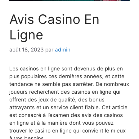
Avis Casino En
Ligne
août 18, 2023
par
admin
Les casinos en ligne sont devenus de plus en
plus populaires ces dernières années, et cette
tendance ne semble pas s’arrêter. De nombreux
joueurs recherchent des casinos en ligne qui
offrent des jeux de qualité, des bonus
attrayants et un service client fiable. Cet article
est consacré à l’examen des avis des casinos
en ligne et à la manière dont vous pouvez
trouver le casino en ligne qui convient le mieux
à vos besoins.