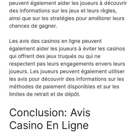
peuvent également aider les joueurs à découvrir
des informations sur les jeux et leurs règles,
ainsi que sur les stratégies pour améliorer leurs
chances de gagner.
Les avis des casinos en ligne peuvent
également aider les joueurs à éviter les casinos
qui offrent des jeux truqués ou qui ne
respectent pas leurs engagements envers leurs
joueurs. Les joueurs peuvent également utiliser
les avis pour découvrir des informations sur les
méthodes de paiement disponibles et sur les
limites de retrait et de dépôt.
Conclusion: Avis
Casino En Ligne