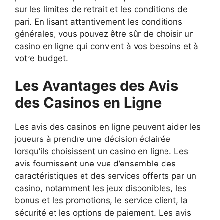
sur les limites de retrait et les conditions de
pari. En lisant attentivement les conditions
générales, vous pouvez être sûr de choisir un
casino en ligne qui convient à vos besoins et à
votre budget.
Les Avantages des Avis
des Casinos en Ligne
Les avis des casinos en ligne peuvent aider les
joueurs à prendre une décision éclairée
lorsqu’ils choisissent un casino en ligne. Les
avis fournissent une vue d’ensemble des
caractéristiques et des services offerts par un
casino, notamment les jeux disponibles, les
bonus et les promotions, le service client, la
sécurité et les options de paiement. Les avis