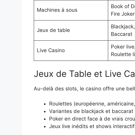
Book of D
Machines à sous
Fire Joker
Blackjack,
Jeux de table
Baccarat
Poker liv
Live Casino
Roulette l
Jeux de Table et Live Ca
Au-delà des slots, le casino offre une bell
Roulettes (européenne, américaine,
Variantes de blackjack et baccarat
Poker en direct face à de vrais cro
Jeux live inédits et shows interactif