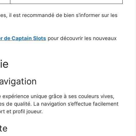
s, il est recommandé de bien s’informer sur les
r de Captain Slots
pour découvrir les nouveaux
ie
avigation
 expérience unique grâce à ses couleurs vives,
s de qualité. La navigation s’effectue facilement
t et profil joueur.
te