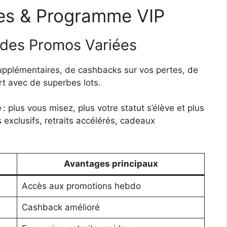
res & Programme VIP
 des Promos Variées
upplémentaires, de cashbacks sur vos pertes, de
rt avec de superbes lots.
: plus vous misez, plus votre statut s’élève et plus
exclusifs, retraits accélérés, cadeaux
Avantages principaux
Accès aux promotions hebdo
Cashback amélioré