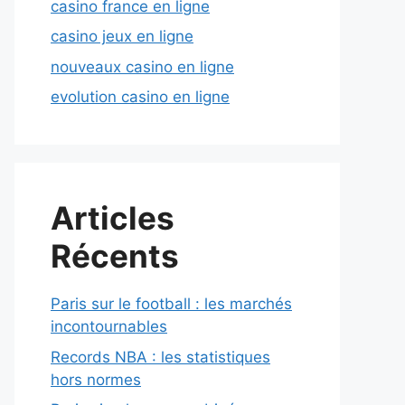
casino france en ligne
casino jeux en ligne
nouveaux casino en ligne
evolution casino en ligne
Articles
Récents
Paris sur le football : les marchés
incontournables
Records NBA : les statistiques
hors normes