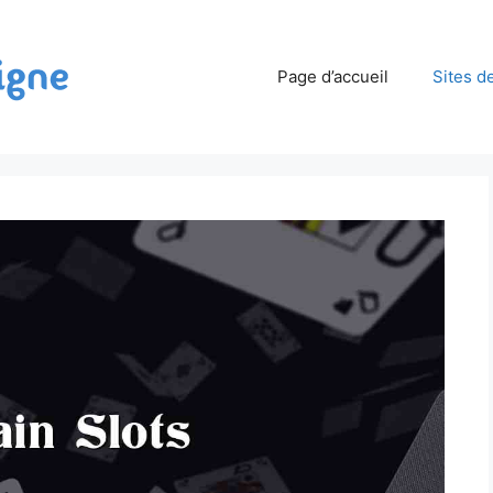
Page d’accueil
Sites d