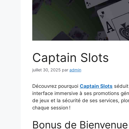
Captain Slots
juillet 30, 2025
par
admin
Découvrez pourquoi
Captain Slots
séduit
interface immersive à ses promotions gé
de jeux et la sécurité de ses services, pl
chaque session !
Bonus de Bienvenue 