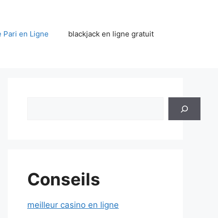
e Pari en Ligne
blackjack en ligne gratuit
Rechercher
Conseils
meilleur casino en ligne