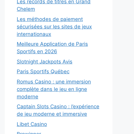
Les records de titres en Grand
Chelem
Les méthodes de paiement
sécurisées sur les sites de jeux
internationaux
Meilleure Application de Paris
Sportifs en 2026
Slotnight Jackpots Avis
Paris Sportifs Québec
Romus Casino : une immersion
complète dans le jeu en ligne
moderne
Captain Slots Casino : l’expérience
de jeu moderne et immersive
Libet Casino