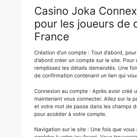
Casino Joka Connexi
pour les joueurs de 
France
Création d’un compte : Tout d’abord, pou
d’abord créer un compte sur le site. Pour ce
remplissez les détails demandés. Une foi
de confirmation contenant un lien qui vo
Connexion au compte : Après avoir créé 
maintenant vous connecter. Allez sur la p
et votre mot de passe dans les champs dé
pour accéder à votre compte.
Navigation sur le site : Une fois que vous