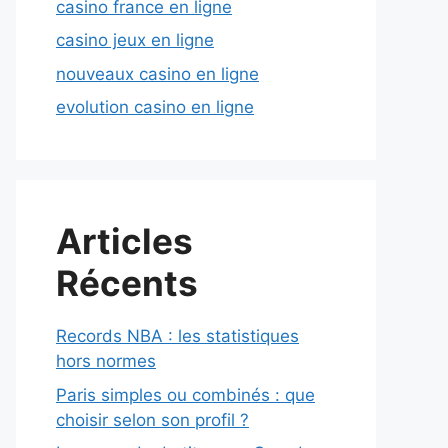
casino france en ligne
casino jeux en ligne
nouveaux casino en ligne
evolution casino en ligne
Articles
Récents
Records NBA : les statistiques
hors normes
Paris simples ou combinés : que
choisir selon son profil ?