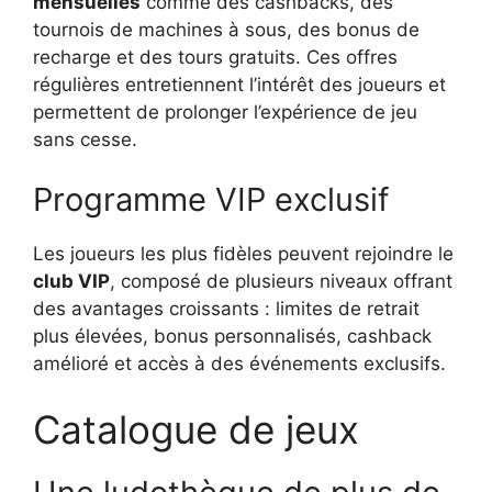
mensuelles
comme des cashbacks, des
tournois de machines à sous, des bonus de
recharge et des tours gratuits. Ces offres
régulières entretiennent l’intérêt des joueurs et
permettent de prolonger l’expérience de jeu
sans cesse.
Programme VIP exclusif
Les joueurs les plus fidèles peuvent rejoindre le
club VIP
, composé de plusieurs niveaux offrant
des avantages croissants : limites de retrait
plus élevées, bonus personnalisés, cashback
amélioré et accès à des événements exclusifs.
Catalogue de jeux