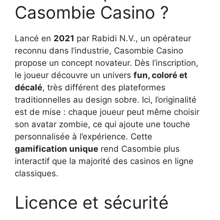
Casombie Casino ?
Lancé en
2021
par Rabidi N.V., un opérateur
reconnu dans l’industrie, Casombie Casino
propose un concept novateur. Dès l’inscription,
le joueur découvre un univers
fun, coloré et
décalé
, très différent des plateformes
traditionnelles au design sobre. Ici, l’originalité
est de mise : chaque joueur peut même choisir
son avatar zombie, ce qui ajoute une touche
personnalisée à l’expérience. Cette
gamification unique
rend Casombie plus
interactif que la majorité des casinos en ligne
classiques.
Licence et sécurité