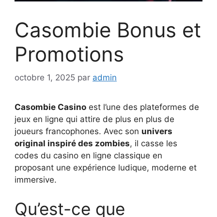
Casombie Bonus et
Promotions
octobre 1, 2025
par
admin
Casombie Casino
est l’une des plateformes de
jeux en ligne qui attire de plus en plus de
joueurs francophones. Avec son
univers
original inspiré des zombies
, il casse les
codes du casino en ligne classique en
proposant une expérience ludique, moderne et
immersive.
Qu’est-ce que