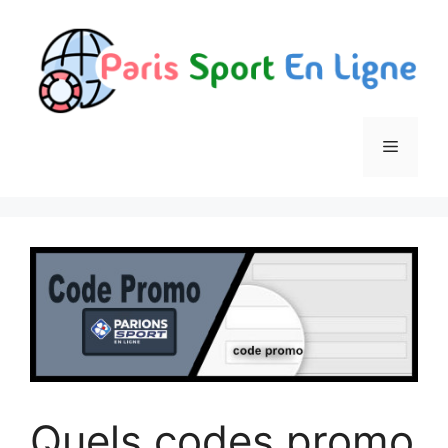
Aller
au
contenu
Menu
Quels codes promo