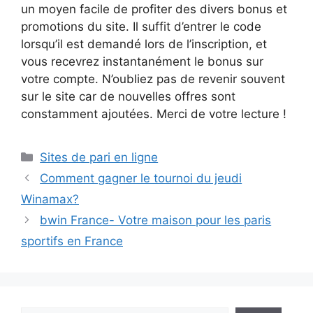
un moyen facile de profiter des divers bonus et
promotions du site. Il suffit d’entrer le code
lorsqu’il est demandé lors de l’inscription, et
vous recevrez instantanément le bonus sur
votre compte. N’oubliez pas de revenir souvent
sur le site car de nouvelles offres sont
constamment ajoutées. Merci de votre lecture !
Catégories
Sites de pari en ligne
Comment gagner le tournoi du jeudi
Winamax?
bwin France- Votre maison pour les paris
sportifs en France