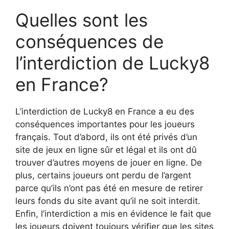
Quelles sont les
conséquences de
l’interdiction de Lucky8
en France?
L’interdiction de Lucky8 en France a eu des
conséquences importantes pour les joueurs
français. Tout d’abord, ils ont été privés d’un
site de jeux en ligne sûr et légal et ils ont dû
trouver d’autres moyens de jouer en ligne. De
plus, certains joueurs ont perdu de l’argent
parce qu’ils n’ont pas été en mesure de retirer
leurs fonds du site avant qu’il ne soit interdit.
Enfin, l’interdiction a mis en évidence le fait que
les joueurs doivent toujours vérifier que les sites