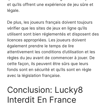
et qu’ils offrent une expérience de jeu sûre et
légale.
De plus, les joueurs français doivent toujours
vérifier que les sites de jeux en ligne qu’ils
utilisent sont bien réglementés et disposent des
licences appropriées. Les joueurs doivent
également prendre le temps de lire
attentivement les conditions d’utilisation et les
règles du jeu avant de commencer à jouer. De
cette façon, ils peuvent être sûrs que leurs
fonds sont en sécurité et qu’ils sont en règle
avec la législation française.
Conclusion: Lucky8
Interdit En France