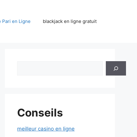
e Pari en Ligne
blackjack en ligne gratuit
Rechercher
Conseils
meilleur casino en ligne