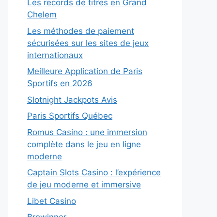
Les records de titres en Grand
Chelem
Les méthodes de paiement
sécurisées sur les sites de jeux
internationaux
Meilleure Application de Paris
Sportifs en 2026
Slotnight Jackpots Avis
Paris Sportifs Québec
Romus Casino : une immersion
complète dans le jeu en ligne
moderne
Captain Slots Casino : l’expérience
de jeu moderne et immersive
Libet Casino