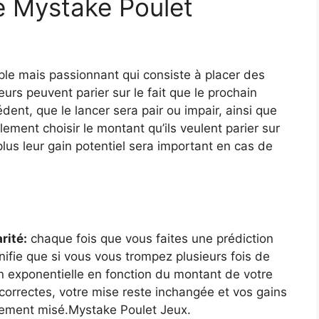
 Mystake Poulet
ple mais passionnant qui consiste à placer des
eurs peuvent parier sur le fait que le prochain
dent, que le lancer sera pair ou impair, ainsi que
ement choisir le montant qu’ils veulent parier sur
 plus leur gain potentiel sera important en cas de
rité:
chaque fois que vous faites une prédiction
nifie que si vous vous trompez plusieurs fois de
n exponentielle en fonction du montant de votre
 correctes, votre mise reste inchangée et vos gains
alement misé.Mystake Poulet Jeux.