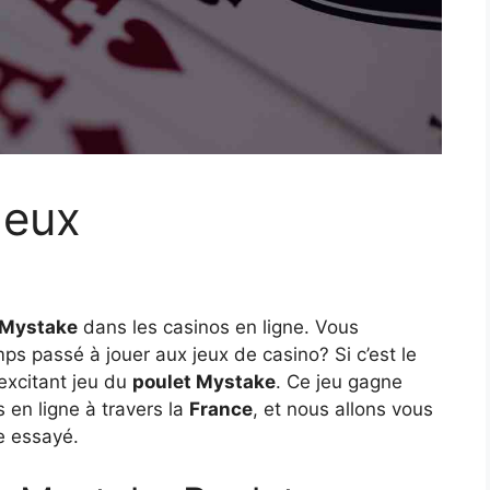
Jeux
 Mystake
dans les casinos en ligne. Vous
s passé à jouer aux jeux de casino? Si c’est le
excitant jeu du
poulet Mystake
. Ce jeu gagne
 en ligne à travers la
France
, et nous allons vous
re essayé.