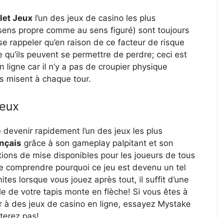
let Jeux
l’un des jeux de casino les plus
sens propre comme au sens figuré) sont toujours
 se rappeler qu’en raison de ce facteur de risque
e qu’ils peuvent se permettre de perdre; ceci est
n ligne car il n’y a pas de croupier physique
s misent à chaque tour.
Jeux
 devenir rapidement l’un des jeux les plus
ançais
grâce à son gameplay palpitant et son
ons de mise disponibles pour les joueurs de tous
 de comprendre pourquoi ce jeu est devenu un tel
tes lorsque vous jouez après tout, il suffit d’une
le de votre tapis monte en flèche! Si vous êtes à
r à des jeux de casino en ligne, essayez Mystake
terez pas!