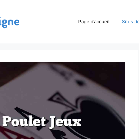
Page d’accueil
Sites d