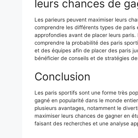
leurs chances de ga
Les parieurs peuvent maximiser leurs ch
comprendre les différents types de paris 
approfondies avant de placer leurs paris
comprendre la probabilité des paris sport
et des équipes afin de placer des paris j
bénéficier de conseils et de stratégies de
Conclusion
Les paris sportifs sont une forme très po
gagné en popularité dans le monde entier. 
plusieurs avantages, notamment le diverti
maximiser leurs chances de gagner en étud
faisant des recherches et une analyse app