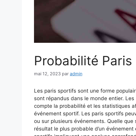
Probabilité Paris
mai 12, 2023
par
admin
Les paris sportifs sont une forme populai
sont répandus dans le monde entier. Les p
compte la probabilité et les statistiques a
événement sportif. Les paris sportifs peu
ou sur plusieurs événements. Quelle que so
résultat le plus probable d’un événement 