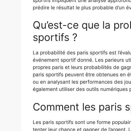
sportifs impliquent une analyse approfon
prédire le résultat le plus probable d’un 
Qu’est-ce que la pro
sportifs ?
La probabilité des paris sportifs est l’év
événement sportif donné. Les parieurs uti
propres paris et leurs probabilités de gagn
paris sportifs peuvent être obtenues en ét
ou en analysant les performances des jou
également utiliser des outils numériques p
Comment les paris spo
Les paris sportifs sont une forme populair
tenter leur chance et gagner de l’argent.