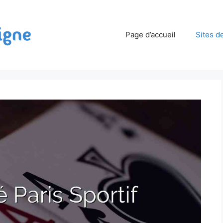
Page d’accueil
Sites d