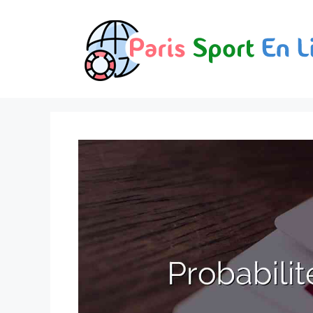
Aller
au
contenu