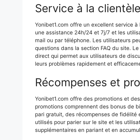
Service à la clientèl
Yonibet1.com offre un excellent service à l
une assistance 24h/24 et 7j/7 et les utilis
mail ou par téléphone. Les utilisateurs p
questions dans la section FAQ du site. L
direct qui permet aux utilisateurs de di
leurs problèmes rapidement et efficacem
Récompenses et pr
Yonibet1.com offre des promotions et des 
promotions comprennent des bonus de bie
pari gratuit, des récompenses de fidélité
utilisés pour parier sur le site et les uti
supplémentaires en pariant et en accumul