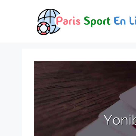
Aller
au
contenu