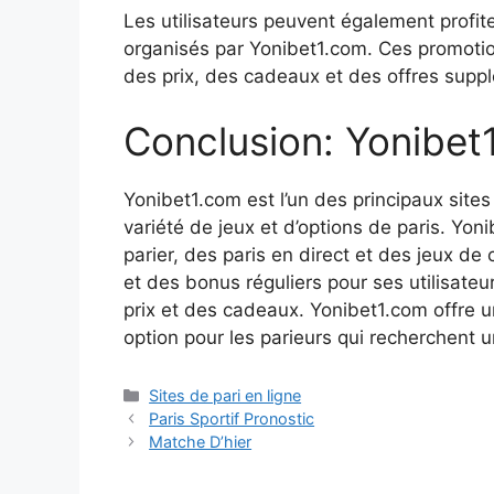
Les utilisateurs peuvent également profit
organisés par Yonibet1.com. Ces promotion
des prix, des cadeaux et des offres supp
Conclusion: Yonibet
Yonibet1.com est l’un des principaux sites 
variété de jeux et d’options de paris. Y
parier, des paris en direct et des jeux d
et des bonus réguliers pour ses utilisateu
prix et des cadeaux. Yonibet1.com offre un
option pour les parieurs qui recherchent u
Catégories
Sites de pari en ligne
Paris Sportif Pronostic
Matche D’hier