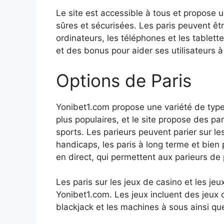
Le site est accessible à tous et propose 
sûres et sécurisées. Les paris peuvent êtr
ordinateurs, les téléphones et les tablet
et des bonus pour aider ses utilisateurs à 
Options de Paris
Yonibet1.com propose une variété de types 
plus populaires, et le site propose des pa
sports. Les parieurs peuvent parier sur le
handicaps, les paris à long terme et bien
en direct, qui permettent aux parieurs de
Les paris sur les jeux de casino et les j
Yonibet1.com. Les jeux incluent des jeux d
blackjack et les machines à sous ainsi qu