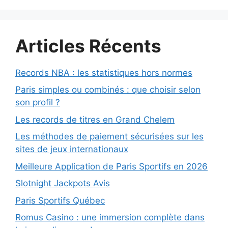
Articles Récents
Records NBA : les statistiques hors normes
Paris simples ou combinés : que choisir selon
son profil ?
Les records de titres en Grand Chelem
Les méthodes de paiement sécurisées sur les
sites de jeux internationaux
Meilleure Application de Paris Sportifs en 2026
Slotnight Jackpots Avis
Paris Sportifs Québec
Romus Casino : une immersion complète dans