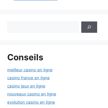
Rechercher
Conseils
meilleur casino en ligne
casino france en ligne
casino jeux en ligne
nouveaux casino en ligne
evolution casino en ligne