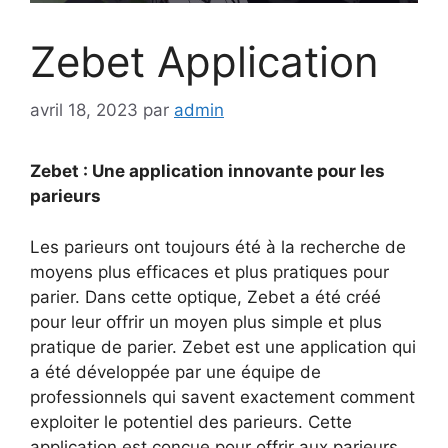
Zebet Application
avril 18, 2023
par
admin
Zebet : Une application innovante pour les
parieurs
Les parieurs ont toujours été à la recherche de
moyens plus efficaces et plus pratiques pour
parier. Dans cette optique, Zebet a été créé
pour leur offrir un moyen plus simple et plus
pratique de parier. Zebet est une application qui
a été développée par une équipe de
professionnels qui savent exactement comment
exploiter le potentiel des parieurs. Cette
application est conçue pour offrir aux parieurs