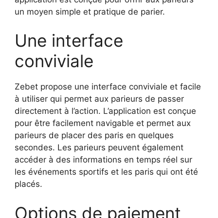
un moyen simple et pratique de parier.
Une interface
conviviale
Zebet propose une interface conviviale et facile
à utiliser qui permet aux parieurs de passer
directement à l’action. L’application est conçue
pour être facilement navigable et permet aux
parieurs de placer des paris en quelques
secondes. Les parieurs peuvent également
accéder à des informations en temps réel sur
les événements sportifs et les paris qui ont été
placés.
Options de paiement