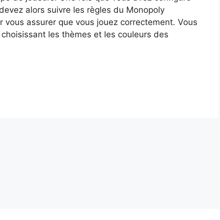
 devez alors suivre les règles du Monopoly
our vous assurer que vous jouez correctement. Vous
choisissant les thèmes et les couleurs des