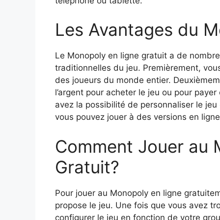
téléphone ou tablette.
Les Avantages du Mo
Le Monopoly en ligne gratuit a de nombre
traditionnelles du jeu. Premièrement, vou
des joueurs du monde entier. Deuxièmem
l’argent pour acheter le jeu ou pour paye
avez la possibilité de personnaliser le jeu
vous pouvez jouer à des versions en ligne
Comment Jouer au M
Gratuit?
Pour jouer au Monopoly en ligne gratuite
propose le jeu. Une fois que vous avez tro
configurer le jeu en fonction de votre gr