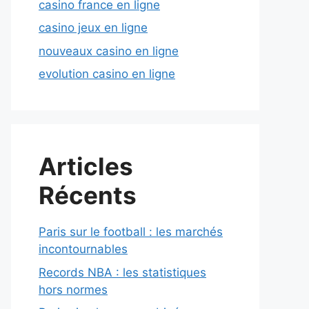
casino france en ligne
casino jeux en ligne
nouveaux casino en ligne
evolution casino en ligne
Articles
Récents
Paris sur le football : les marchés
incontournables
Records NBA : les statistiques
hors normes