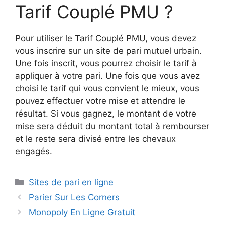
Tarif Couplé PMU ?
Pour utiliser le Tarif Couplé PMU, vous devez
vous inscrire sur un site de pari mutuel urbain.
Une fois inscrit, vous pourrez choisir le tarif à
appliquer à votre pari. Une fois que vous avez
choisi le tarif qui vous convient le mieux, vous
pouvez effectuer votre mise et attendre le
résultat. Si vous gagnez, le montant de votre
mise sera déduit du montant total à rembourser
et le reste sera divisé entre les chevaux
engagés.
Catégories
Sites de pari en ligne
Parier Sur Les Corners
Monopoly En Ligne Gratuit