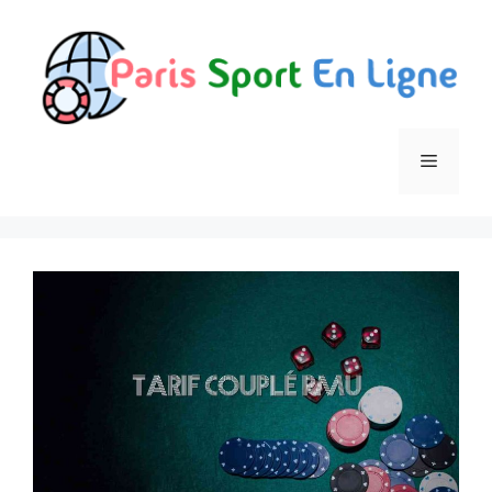
Aller
au
contenu
Menu